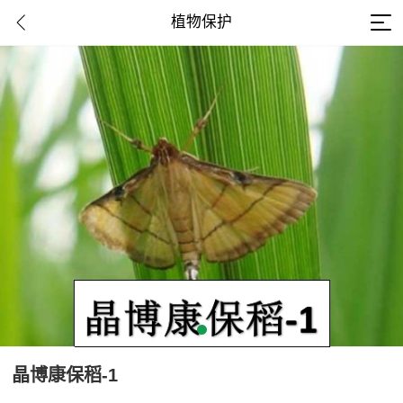
植物保护
晶博康保稻-1